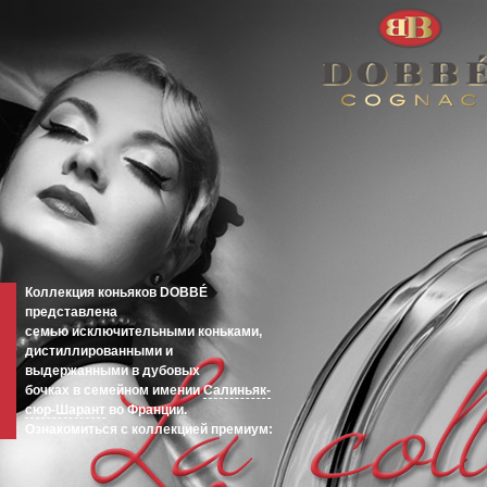
Коллекция коньяков DOBBÉ
представлена
семью исключительными коньками,
дистиллированными и
выдержанными в дубовых
бочках в семейном имении
Салиньяк-
сюр-Шарант
во Франции.
Ознакомиться с коллекцией премиум: