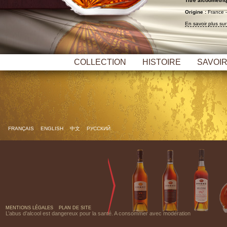
Titre alcoométriq
Origine :
France 
En savoir plus su
COLLECTION
HISTOIRE
SAVOIR
FRANÇAIS
ENGLISH
中文
РУССКИЙ
MENTIONS LÉGALES
PLAN DE SITE
L’abus d’alcool est dangereux pour la santé. A consommer avec modération