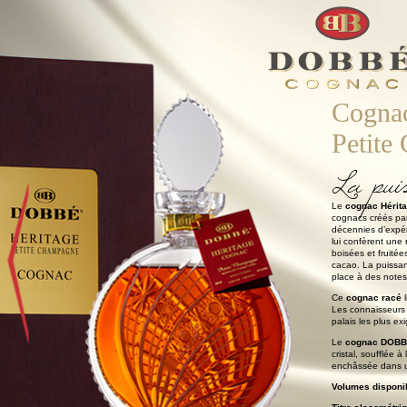
Cognac
Petite
La pui
Le
cognac Hérit
cognacs créés pa
décennies d’expér
lui confèrent une 
boisées et fruité
cacao. La puissan
place à des notes 
Ce
cognac racé
l
Les connaisseurs 
palais les plus ex
Le
cognac DOBBÉ
cristal, soufflée 
enchâssée dans un
Volumes disponib